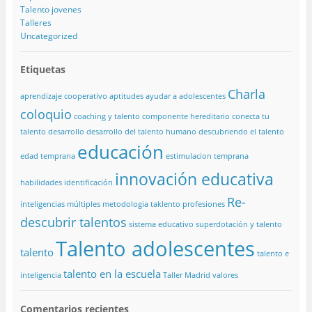
Talento jovenes
Talleres
Uncategorized
Etiquetas
Charla
aprendizaje cooperativo
aptitudes
ayudar a adolescentes
coloquio
coaching y talento
componente hereditario
conecta tu
talento
desarrollo
desarrollo del talento humano
descubriendo el talento
educación
edad temprana
estimulacion temprana
innovación educativa
habilidades
identificación
Re-
inteligencias múltiples
metodologia taklento
profesiones
descubrir talentos
sistema educativo
superdotación y talento
Talento adolescentes
talento
talento e
talento en la escuela
inteligencia
Taller Madrid
valores
Comentarios recientes