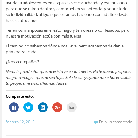
ayudar a adolescentes en etapas clave; escuchando y estimulando
para que se miren dentro y comprueben su potencial y sobre todo,
su individualidad, al igual que estamos haciendo con adultos desde
hace cuatro años
Tenemos mariposas en el estómago y temores no confesados, pero
nuestra motivación actúa con más fuerza.
El camino no sabemos dónde nos lleva, pero acabamos de dar la
primera zancada.
¿Nos acompañas?
Nada te puedo dar que no exista ya en tu interior. No te puedo proponer
ninguna imagen que no sea tuya. Solo te estoy ayudando a hacer visible
tu propio universo. (Herman Hesse)
Comparte esto:
H
H
H
H
H
a
a
a
a
a
z
z
z
z
z
c
c
c
c
c
l
l
l
l
l
febrero 12, 2015
Deja un comentario
i
i
i
i
i
c
c
c
c
c
p
p
p
p
p
a
a
a
a
a