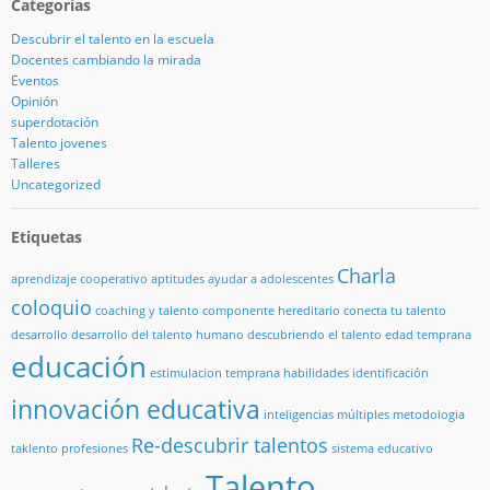
Categorías
Descubrir el talento en la escuela
Docentes cambiando la mirada
Eventos
Opinión
superdotación
Talento jovenes
Talleres
Uncategorized
Etiquetas
Charla
aprendizaje cooperativo
aptitudes
ayudar a adolescentes
coloquio
coaching y talento
componente hereditario
conecta tu talento
desarrollo
desarrollo del talento humano
descubriendo el talento
edad temprana
educación
estimulacion temprana
habilidades
identificación
innovación educativa
inteligencias múltiples
metodologia
Re-descubrir talentos
taklento
profesiones
sistema educativo
Talento