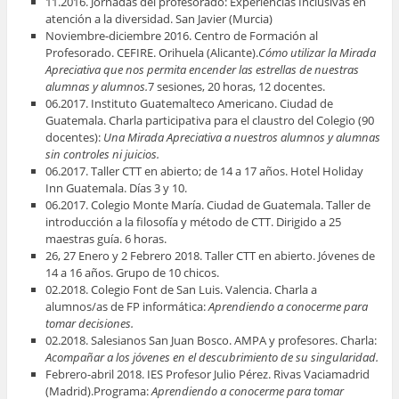
11.2016. Jornadas del profesorado: Experiencias Inclusivas en
atención a la diversidad. San Javier (Murcia)
Noviembre-diciembre 2016. Centro de Formación al
Profesorado. CEFIRE. Orihuela (Alicante).
Cómo utilizar la Mirada
Apreciativa que nos permita encender las estrellas de nuestras
alumnas y alumnos.
7 sesiones, 20 horas, 12 docentes.
06.2017. Instituto Guatemalteco Americano. Ciudad de
Guatemala. Charla participativa para el claustro del Colegio (90
docentes):
Una Mirada Apreciativa a nuestros alumnos y alumnas
sin controles ni juicios.
06.2017. Taller CTT en abierto; de 14 a 17 años. Hotel Holiday
Inn Guatemala. Días 3 y 10.
06.2017. Colegio Monte María. Ciudad de Guatemala. Taller de
introducción a la filosofía y método de CTT. Dirigido a 25
maestras guía. 6 horas.
26, 27 Enero y 2 Febrero 2018. Taller CTT en abierto. Jóvenes de
14 a 16 años. Grupo de 10 chicos.
02.2018. Colegio Font de San Luis. Valencia. Charla a
alumnos/as de FP informática:
Aprendiendo a conocerme para
tomar decisiones.
02.2018. Salesianos San Juan Bosco. AMPA y profesores. Charla:
Acompañar a los jóvenes en el descubrimiento de su singularidad.
Febrero-abril 2018. IES Profesor Julio Pérez. Rivas Vaciamadrid
(Madrid).Programa:
Aprendiendo a conocerme para tomar