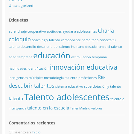
Uncategorized
Etiquetas
Charla
aprendizaje cooperativo
aptitudes
ayudar a adolescentes
coloquio
coaching y talento
componente hereditario
conecta tu
talento
desarrollo
desarrollo del talento humano
descubriendo el talento
educación
edad temprana
estimulacion temprana
innovación educativa
habilidades
identificación
Re-
inteligencias múltiples
metodologia taklento
profesiones
descubrir talentos
sistema educativo
superdotación y talento
Talento adolescentes
talento
talento e
talento en la escuela
inteligencia
Taller Madrid
valores
Comentarios recientes
CTTalento
en
Inicio